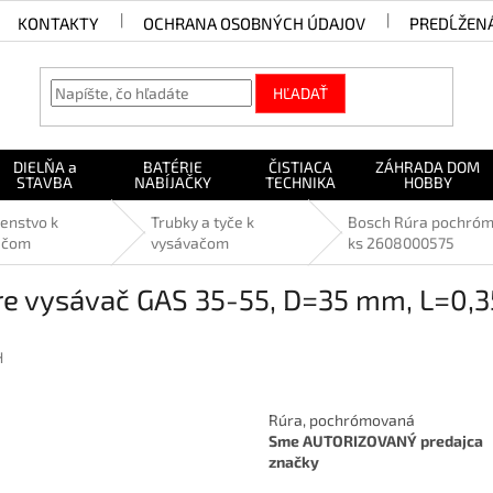
KONTAKTY
OCHRANA OSOBNÝCH ÚDAJOV
PREDĹŽEN
HĽADAŤ
DIELŇA a
BATÉRIE
ČISTIACA
ZÁHRADA DOM
STAVBA
NABÍJAČKY
TECHNIKA
HOBBY
šenstvo k
Trubky a tyče k
Bosch Rúra pochrómo
ačom
vysávačom
ks 2608000575
e vysávač GAS 35-55, D=35 mm, L=0,3
H
Rúra, pochrómovaná
Sme AUTORIZOVANÝ predajca
značky