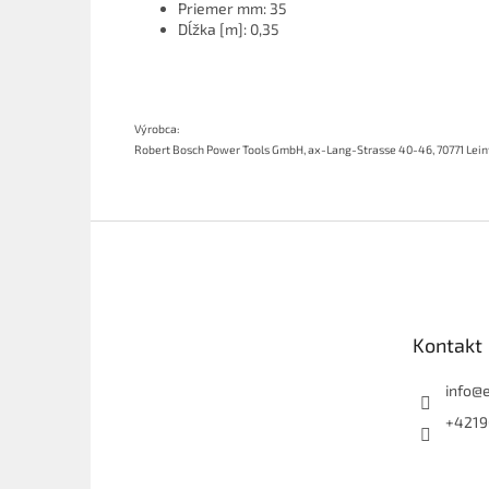
Priemer mm: 35
Dĺžka [m]: 0,35
Výrobca:
Robert Bosch Power Tools GmbH,
ax-Lang-Strasse 40-46,
70771 Lei
Z
á
p
ä
t
Kontakt
i
e
info
@
+4219