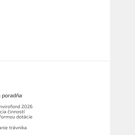
a poradňa
Envirofond 2026
cia činností
formou dotácie
nie trávnika