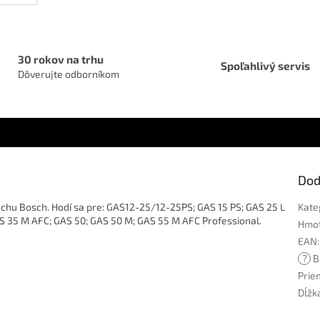
30 rokov na trhu
Spoľahlivý servis
Dôverujte odborníkom
Dod
chu Bosch. Hodí sa pre: GAS12-25/12-25PS; GAS 15 PS; GAS 25 L
Kate
AS 35 M AFC; GAS 50; GAS 50 M; GAS 55 M AFC Professional.
Hmo
EAN
:
?
Ba
Pri
Dĺžk