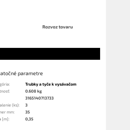
Rozvoz tovaru
atočné parametre
gória
:
Trubky a tyče k vysávačom
tnosť
:
0.608 kg
3165140713733
lenie (ks)
:
3
emer mm
:
35
a [m]
:
0,35