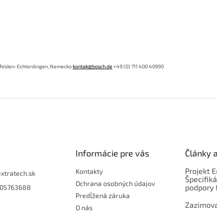
nfelden-Echterdingen,
Nemecko
kontak@bosch.de
+49 (0) 711 400 40990
Informácie pre vás
Články 
Projekt 
Kontakty
extratech.sk
Špecifiká
Ochrana osobných údajov
podpory 
05763688
Predĺžená záruka
Zazimova
O nás