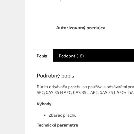
Autorizovaný predajca
Popis
Podobné (16)
Podrobný popis
Rúrka odsávača prachu sa používa s odsávačmi pra
SFC; GAS 35 H AFC; GAS 35 L AFC; GAS 35 L SFC+; G
Výhody
Zberač prachu
Technické parametre