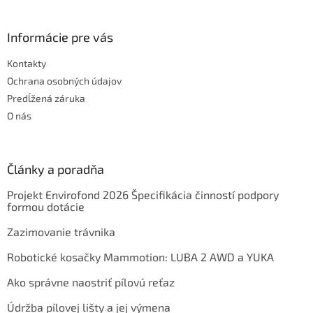
y
v
Informácie pre vás
ý
p
Kontakty
i
s
Ochrana osobných údajov
u
Predĺžená záruka
O nás
Články a poradňa
Projekt Envirofond 2026 Špecifikácia činností podpory
formou dotácie
Zazimovanie trávnika
Robotické kosačky Mammotion: LUBA 2 AWD a YUKA
Ako správne naostriť pílovú reťaz
Údržba pílovej lišty a jej výmena