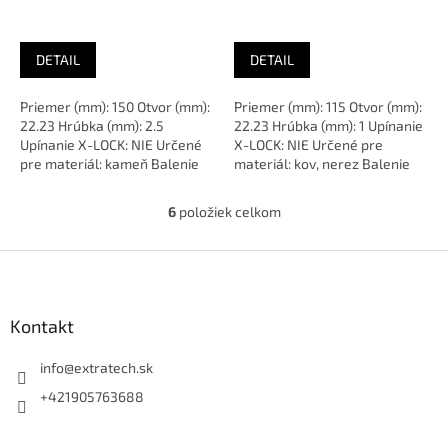
kameň
inox, A46TBF
DETAIL
DETAIL
Priemer (mm): 150 Otvor (mm):
Priemer (mm): 115 Otvor (mm):
22.23 Hrúbka (mm): 2.5
22.23 Hrúbka (mm): 1 Upínanie
Upínanie X-LOCK: NIE Určené
X-LOCK: NIE Určené pre
pre materiál: kameň Balenie
materiál: kov, nerez Balenie
(ks): 1 Určené pre: Uhlové...
(ks): 1 Určené pre:...
6
položiek celkom
O
v
l
Z
á
á
d
p
a
ä
Kontakt
c
t
i
i
info
@
extratech.sk
e
p
e
+421905763688
r
v
k