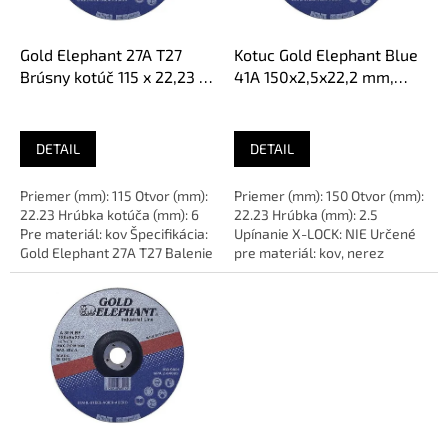
r
d
o
u
d
k
Gold Elephant 27A T27
Kotuc Gold Elephant Blue
u
t
Brúsny kotúč 115 x 22,23 x
41A 150x2,5x22,2 mm,
k
o
6 mm
oceľ, A30TBF
t
v
o
DETAIL
DETAIL
v
Priemer (mm): 115 Otvor (mm):
Priemer (mm): 150 Otvor (mm):
22.23 Hrúbka kotúča (mm): 6
22.23 Hrúbka (mm): 2.5
Pre materiál: kov Špecifikácia:
Upínanie X-LOCK: NIE Určené
Gold Elephant 27A T27 Balenie
pre materiál: kov, nerez
(ks): 1 Určené...
Balenie (ks): 1 Určené pre:...