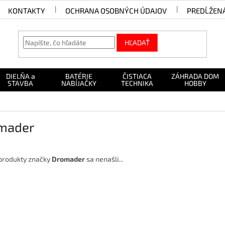
KONTAKTY
OCHRANA OSOBNÝCH ÚDAJOV
PREDĹŽEN
HĽADAŤ
DIELŇA a
BATÉRIE
ČISTIACA
ZÁHRADA DOM
STAVBA
NABÍJAČKY
TECHNIKA
HOBBY
mader
produkty značky
Dromader
sa nenašli...