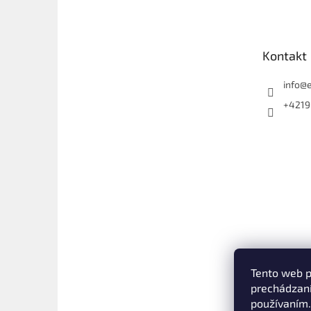
p
ä
t
Kontakt
i
e
info
@
+4219
Tento web p
prechádzaní
používaním.