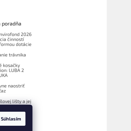
a poradňa
Envirofond 2026
cia činností
formou dotácie
nie trávnika
é kosačky
on: LUBA 2
UKA
vne naostriť
ťaz
lovej lišty a jej
Súhlasím