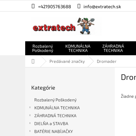
Prejsť
+421905763688
info@extratech.sk
na
obsah
Rozbalený
KOMUNÁLNA
ZÁHRADNÁ
Poškodený
TECHNIKA
TECHNIKA
Domov
Predávané značky
Dromader
B
Dro
o
Preskočiť
č
Kategórie
kategórie
n
ý
Žiadne 
Rozbalený Poškodený
p
KOMUNÁLNA TECHNIKA
a
ZÁHRADNÁ TECHNIKA
n
e
DIELŇA a STAVBA
l
BATÉRIE NABÍJAČKY