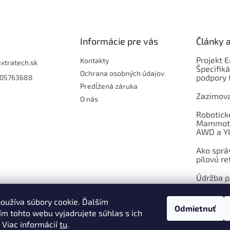
Informácie pre vás
Články 
Projekt 
Kontakty
extratech.sk
Špecifiká
Ochrana osobných údajov
podpory 
05763688
Predĺžená záruka
Zazimova
O nás
Robotick
Mammoti
AWD a Y
Ako sprá
pílovú re
Údržba pí
výmena
oužíva súbory cookie. Ďalším
Odmietnuť
ARCHÍV
m tohto webu vyjadrujete súhlas s ich
 Viac informácií
tu
.