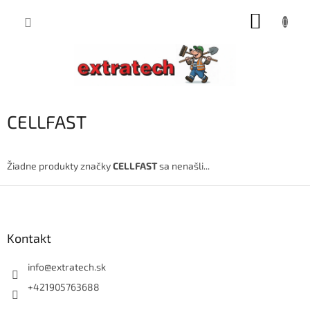
Prejsť
NÁKUP
na
obsah
KOŠÍK
CELLFAST
Žiadne produkty značky
CELLFAST
sa nenašli...
Z
á
p
ä
Kontakt
t
i
info
@
extratech.sk
e
+421905763688