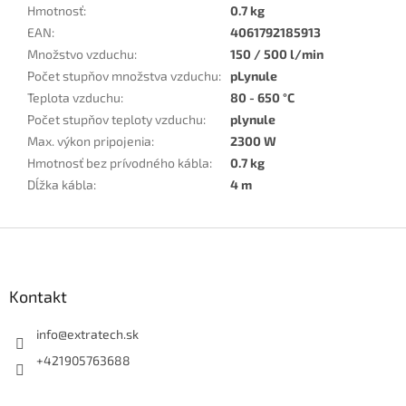
Hmotnosť
:
0.7 kg
EAN
:
4061792185913
Množstvo vzduchu
:
150 / 500 l/min
Počet stupňov množstva vzduchu
:
pLynule
Teplota vzduchu
:
80 - 650 °C
Počet stupňov teploty vzduchu
:
plynule
Max. výkon pripojenia
:
2300 W
Hmotnosť bez prívodného kábla
:
0.7 kg
Dĺžka kábla
:
4 m
Z
á
p
ä
Kontakt
t
i
info
@
extratech.sk
e
+421905763688