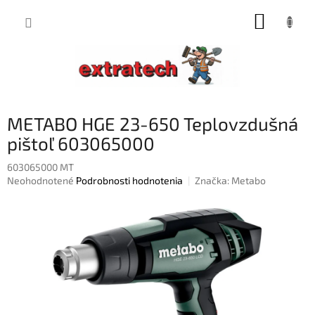
Prejsť
NÁKUP
na
obsah
KOŠÍK
METABO HGE 23-650 Teplovzdušná
pištoľ 603065000
603065000 MT
Priemerné
Neohodnotené
Podrobnosti hodnotenia
Značka:
Metabo
hodnotenie
produktu
je
0,0
z
5
hviezdičiek.