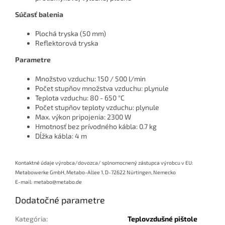
Súčasť balenia
Plochá tryska (50 mm)
Reflektorová tryska
Parametre
Množstvo vzduchu: 150 / 500 l/min
Počet stupňov množstva vzduchu: pLynule
Teplota vzduchu: 80 - 650 °C
Počet stupňov teploty vzduchu: plynule
Max. výkon pripojenia: 2300 W
Hmotnosť bez prívodného kábla: 0.7 kg
Dĺžka kábla: 4 m
Kontaktné údaje výrobca/dovozca/ splnomocnený zástupca výrobcu v EU:
Metabowerke GmbH, Metabo-Allee 1, D-72622 Nürtingen, Nemecko
E-mail: metabo@metabo.de
Dodatočné parametre
Kategória
:
Teplovzdušné pištole