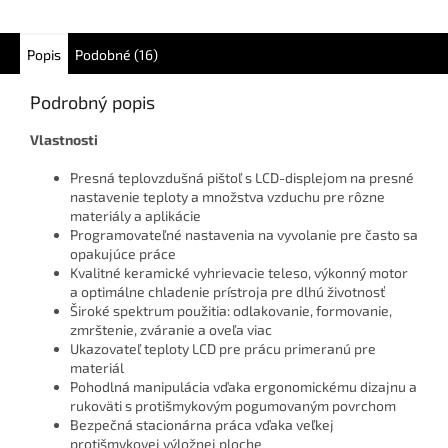
Popis
Podobné (16)
Podrobný popis
Vlastnosti
Presná teplovzdušná pištoľ s LCD-displejom na presné
nastavenie teploty a množstva vzduchu pre rôzne
materiály a aplikácie
Programovateľné nastavenia na vyvolanie pre často sa
opakujúce práce
Kvalitné keramické vyhrievacie teleso, výkonný motor
a optimálne chladenie prístroja pre dlhú životnosť
Široké spektrum použitia: odlakovanie, formovanie,
zmrštenie, zváranie a oveľa viac
Ukazovateľ teploty LCD pre prácu primeranú pre
materiál
Pohodlná manipulácia vďaka ergonomickému dizajnu a
rukoväti s protišmykovým pogumovaným povrchom
Bezpečná stacionárna práca vďaka veľkej
protišmykovej výložnej ploche