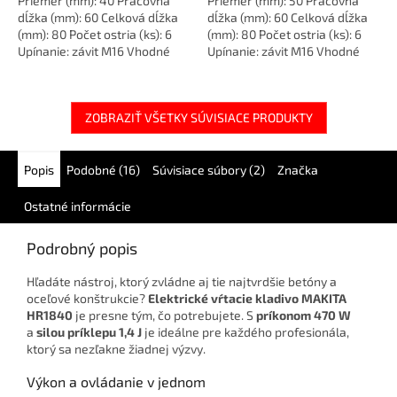
Priemer (mm): 40 Pracovná
Priemer (mm): 50 Pracovná
dĺžka (mm): 60 Celková dĺžka
dĺžka (mm): 60 Celková dĺžka
(mm): 80 Počet ostria (ks): 6
(mm): 80 Počet ostria (ks): 6
Upínanie: závit M16 Vhodné
Upínanie: závit M16 Vhodné
pre: betón, murivo...
pre: betón, murivo...
ZOBRAZIŤ VŠETKY SÚVISIACE PRODUKTY
Popis
Podobné (16)
Súvisiace súbory (2)
Značka
Ostatné informácie
Podrobný popis
Hľadáte nástroj, ktorý zvládne aj tie najtvrdšie betóny a
oceľové konštrukcie?
Elektrické vŕtacie kladivo MAKITA
HR1840
je presne tým, čo potrebujete. S
príkonom 470 W
a
silou príklepu 1,4 J
je ideálne pre každého profesionála,
ktorý sa nezľakne žiadnej výzvy.
Výkon a ovládanie v jednom