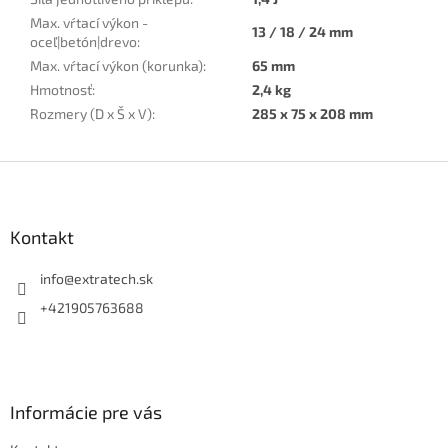
Max. vŕtací výkon -
13 / 18 / 24 mm
oceľ|betón|drevo
:
Max. vŕtací výkon (korunka)
:
65 mm
Hmotnosť
:
2,4 kg
Rozmery (D x Š x V)
:
285 x 75 x 208 mm
Z
á
p
ä
Kontakt
t
i
info
@
extratech.sk
e
+421905763688
Informácie pre vás