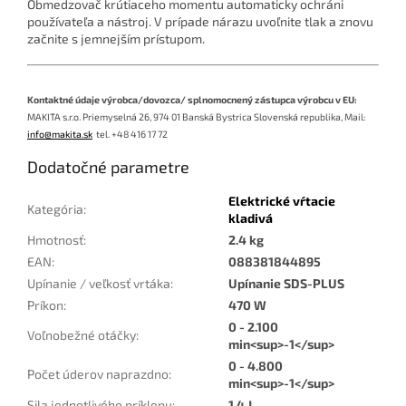
Obmedzovač krútiaceho momentu automaticky ochráni
používateľa a nástroj. V prípade nárazu uvoľnite tlak a znovu
začnite s jemnejším prístupom.
Kontaktné údaje výrobca/dovozca/ splnomocnený zástupca výrobcu v EU:
MAKITA s.r.o. Priemyselná 26, 974 01 Banská Bystrica Slovenská republika, Mail:
info@makita.sk
tel. +48 416 17 72
Dodatočné parametre
Elektrické vŕtacie
Kategória
:
kladivá
Hmotnosť
:
2.4 kg
EAN
:
088381844895
Upínanie / veľkosť vrtáka
:
Upínanie SDS-PLUS
Príkon
:
470 W
0 - 2.100
Voľnobežné otáčky
:
min<sup>-1</sup>
0 - 4.800
Počet úderov naprazdno
:
min<sup>-1</sup>
Sila jednotlivého príklepu
:
1,4 J