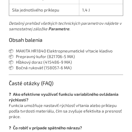
Sila jednotlivého príklepu
1,4 J
Detailný prehľad všetkých technických parametrov nájdete v
samostatnej záložke
Parametre
.
Obsah balenia
📦 MAKITA HR1840 Elektropneumatické vŕtacie kladivo
📦 Prepravný kufor (821706-5 MA)
📦 Hĺbkový doraz (415486-9 MA)
📦 Bočná rukoväť (158057-6 MA)
Časté otázky (FAQ)
❓
Ako efektívne využívať funkciu variabilného ovládania
rýchlosti?
Funkcia umožňuje nastaviť rýchlosť vŕtania alebo príklepu
podľa tvrdosti materiálu, čím sa zvyšuje efektivita a presnosť
práce.
❓
Čo robiť v prípade spätného nárazu?