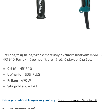
Prekonajte aj tie najtvrdšie materiály s vŕtacím kladivom MAKITA
HR1840. Perfektný pomocník pre náročné stavebné práce.
🔹
O E M
– HR1840
🔹
Upínanie
– SDS-PLUS
🔹
Príkon
– 470 W
🔹
Sila príklepu
– 1,4 J
Cena je vrátane trojročnej záruky
-
Viac informácií Makita TU