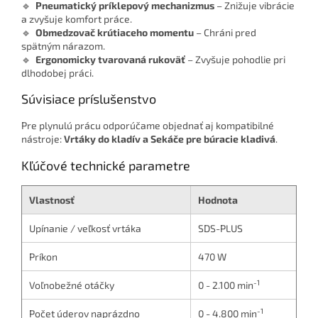
🔹
Pneumatický príklepový mechanizmus
– Znižuje vibrácie
a zvyšuje komfort práce.
🔹
Obmedzovač krútiaceho momentu
– Chráni pred
spätným nárazom.
🔹
Ergonomicky tvarovaná rukoväť
– Zvyšuje pohodlie pri
dlhodobej práci.
Súvisiace príslušenstvo
Pre plynulú prácu odporúčame objednať aj kompatibilné
nástroje:
Vrtáky do kladív a Sekáče pre búracie kladivá
.
Kľúčové technické parametre
Vlastnosť
Hodnota
Upínanie / veľkosť vrtáka
SDS-PLUS
Príkon
470 W
-1
Voľnobežné otáčky
0 - 2.100 min
-1
Počet úderov naprázdno
0 - 4.800 min