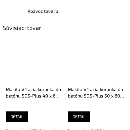
Rozvoz tovaru
Súvisiaci tovar
Makita Vŕtacia korunka do
Makita Vŕtacia korunka do
betónu SDS-Plus 40 x 60
betónu SDS-Plus 50 x 60,
,6z P-26191
6z, P-26200
DETAIL
DETAIL