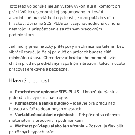
Toto kladivo ponúka nielen vysoký výkon, ale aj komfort pri
práci. Vďaka ergonomickej pogumovanej rukoväti
a variabilnému ovládaniu rýchlosti je manipulácia s ním
hračkou. Upínanie SDS-PLUS zaručuje jednoduchú výmenu
nástrojov a prispôsobenie sa rôznym pracovným
podmienkam.
Jedinečný pneumatický príklepový mechanizmus takmer bez
vibrácií zaručuje, že aj pri dlhších prácach budete cítiť
minimálnu únavu. Obmedzovač krútiaceho momentu vás
chráni pred nepredvídaným spätným nárazom, takže môžete
pracovať efektívne a bezpečne.
Hlavné prednosti
🔹
Prachotesné upínanie SDS-PLUS
– Umožňuje rýchlu a
jednoduchú výmenu nástrojov.
🔹
Kompaktné a ľahké kladivo
– Ideálne pre prácu nad
hlavou a v ťažko dostupných miestach.
🔹
Variabilné ovládanie rýchlosti
– Prispôsobí sa rôznym
materiálom a pracovným podmienkam.
🔹
Možnosť príklepu alebo len vŕtania
– Poskytuje flexibilitu
pri rôznych typoch prác.