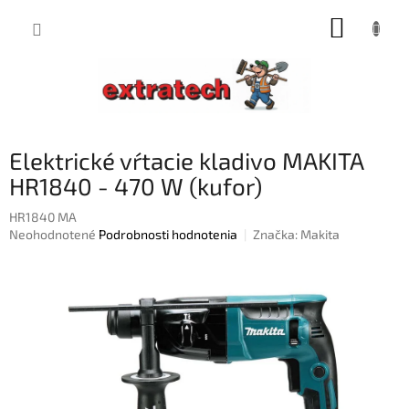
Prejsť
NÁKUP
na
obsah
KOŠÍK
Elektrické vŕtacie kladivo MAKITA
HR1840 - 470 W (kufor)
HR1840 MA
Priemerné
Neohodnotené
Podrobnosti hodnotenia
Značka:
Makita
hodnotenie
produktu
je
0,0
z
5
hviezdičiek.