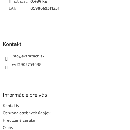
Hmotnosť
:
0.494 kg
EAN
:
8590669311231
Z
á
p
ä
Kontakt
t
i
info
@
extratech.sk
e
+421905763688
Informácie pre vás
Kontakty
Ochrana osobných údajov
Predĺžená záruka
O nás