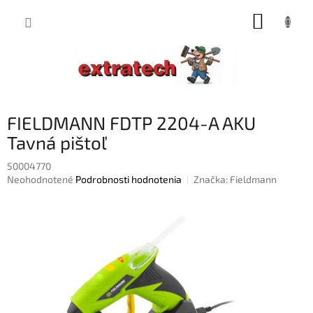
Prejsť
NÁKUP
na
obsah
KOŠÍK
FIELDMANN FDTP 2204-A AKU
Tavná pištoľ
50004770
Priemerné
Neohodnotené
Podrobnosti hodnotenia
Značka:
Fieldmann
hodnotenie
produktu
je
0,0
z
5
hviezdičiek.