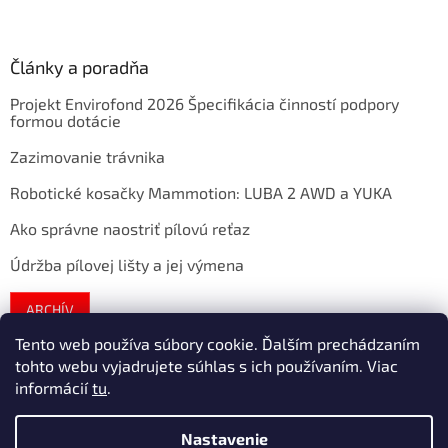
Články a poradňa
Projekt Envirofond 2026 Špecifikácia činností podpory
formou dotácie
Zazimovanie trávnika
Robotické kosačky Mammotion: LUBA 2 AWD a YUKA
Ako správne naostriť pílovú reťaz
Údržba pílovej lišty a jej výmena
ARCHÍV
Tento web používa súbory cookie. Ďalším prechádzaním
tohto webu vyjadrujete súhlas s ich používaním. Viac
Vytvoril Shoptet
informácií
tu
.
Nastavenie
Copyright 2026
extratech
. Všetky práva vyhradené.
Upraviť