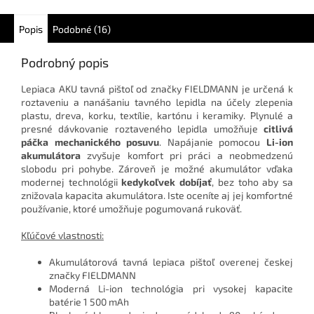
Popis
Podobné (16)
Podrobný popis
Lepiaca AKU tavná pištoľ od značky FIELDMANN je určená k
roztaveniu a nanášaniu tavného lepidla na účely zlepenia
plastu, dreva, korku, textílie, kartónu i keramiky. Plynulé a
presné dávkovanie roztaveného lepidla umožňuje
citlivá
páčka mechanického posuvu
. Napájanie pomocou
Li-ion
akumulátora
zvyšuje komfort pri práci a neobmedzenú
slobodu pri pohybe. Zároveň je možné akumulátor vďaka
modernej technológii
kedykoľvek dobíjať
, bez toho aby sa
znižovala kapacita akumulátora. Iste oceníte aj jej komfortné
používanie, ktoré umožňuje pogumovaná rukoväť.
Kľúčové vlastnosti:
Akumulátorová tavná lepiaca pištoľ overenej českej
značky FIELDMANN
Moderná Li-ion technológia pri vysokej kapacite
batérie 1 500 mAh