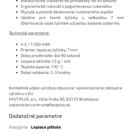
Bleskurýchle uvedenie do prevádzky: do 90 sekúnd
Ergonomická rukoväť s pogumovanou rukoväťou
Plynulé a presné dávkovanie roztaveného lepidla
Ideálne pre tavné tyčinky s veľkosťou 7 mm
(štartovacia sada tyčiniek súčasťou balenia zadarmo.
Technické parametre:
4 V / 1 500 mAh
Priemer lepiacej tyčinky: 7 mm
Doba predhriatie: iba 90 sekúnd
Lepiaca aktivita: 1,5 g / min
Teplota lepenie: 170 ° C
Doba nabíjania: 2-3 hodiny
Kontaktné údaje výrobca/dovozca/ splnomocnený zástupca
výrobcu v EU
FAST PLUS, a.s., Vlčie hrdlo 90, 821 07 Bratislava
zakaznicke.centrum@fastplus.sk
Dodatočné parametre
Kategória
:
Lepiace pištole