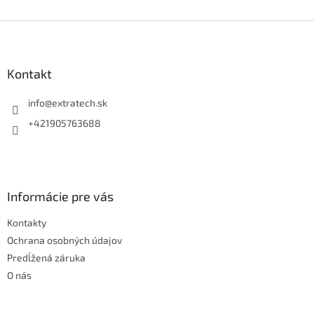
Z
á
p
ä
Kontakt
t
i
info
@
extratech.sk
e
+421905763688
Informácie pre vás
Kontakty
Ochrana osobných údajov
Predĺžená záruka
O nás