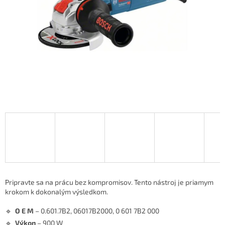
Pripravte sa na prácu bez kompromisov. Tento nástroj je priamym
krokom k dokonalým výsledkom.
🔹
O E M
– 0.601.7B2, 06017B2000, 0 601 7B2 000
🔹
Výkon
– 900 W