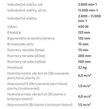
Voľnobežné otáčky, od
:
2.800 min-1
Voľnobežné otáčky, až do
:
11.000 min-1
2.800 – 11.000
Voľnobežné otáčky
:
min-1
Výkon
:
450 W
Ø kotúča
:
125 mm
Ø gumeného brúsneho taniera
:
125 mm
Ø miskovitej kefy
:
75 mm
Rozmery náradia (šírka)
:
73 mm
Rozmery náradia (dĺžka)
:
280 mm
Rozmery náradia (výška)
:
100 mm
Hmotnosť
:
2,1 kg
Hodnota emisie vibrácií ah [Obrusovanie
6,0 m/s²
povrchovej plochy (h
:
Nepresnosť K [Obrusovanie povrchovej
1,5 m/s²
plochy (hrubovanie)]
:
Hodnota emisie vibrácií ah [Brúsenie s
6,0 m/s²
brúsnym listom]
:
Nepresnosť K [Brúsenie s brúsnym listom]
:
1,5 m/s²