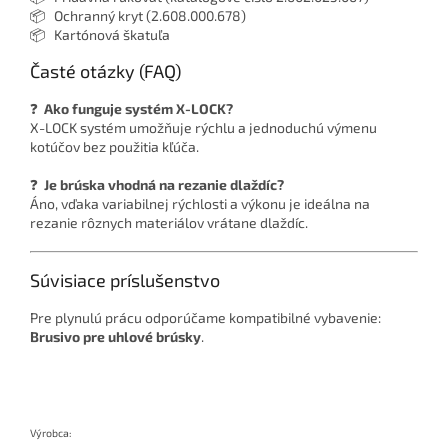
📦 Ochranný kryt (2.608.000.678)
📦 Kartónová škatuľa
Časté otázky (FAQ)
❓
Ako funguje systém X-LOCK?
X-LOCK systém umožňuje rýchlu a jednoduchú výmenu
kotúčov bez použitia kľúča.
❓
Je brúska vhodná na rezanie dlaždíc?
Áno, vďaka variabilnej rýchlosti a výkonu je ideálna na
rezanie rôznych materiálov vrátane dlaždíc.
Súvisiace príslušenstvo
Pre plynulú prácu odporúčame kompatibilné vybavenie:
Brusivo pre uhlové brúsky
.
Výrobca: