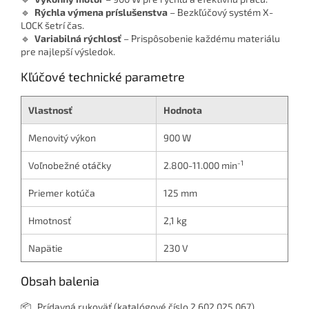
🔹
Rýchla výmena príslušenstva
– Bezkľúčový systém X-
LOCK šetrí čas.
🔹
Variabilná rýchlosť
– Prispôsobenie každému materiálu
pre najlepší výsledok.
Kľúčové technické parametre
Vlastnosť
Hodnota
Menovitý výkon
900 W
-1
Voľnobežné otáčky
2.800-11.000 min
Priemer kotúča
125 mm
Hmotnosť
2,1 kg
Napätie
230 V
Obsah balenia
📦 Prídavná rukoväť (katalógové číslo 2.602.025.067)