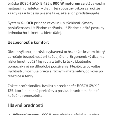
brúska BOSCH GWX 9-125 s
900 W motorom
sa stáva vaším
najlepším priateľom v dielni. Jej robustný výkon zaručí, že
každý rez a brús sú presne také, aké si ich predstavujete.
Systém
X-LOCK
prináša revolúciu v rýchlosti výmeny
príslušenstva. Už žiadne zdržania, už žiadne zložité postupy –
jednoducho kliknete a idete ďalej.
Bezpečnosť a komfort
Okrem výkonu je brúska vybavená ochranným krytom, ktorý
zaručuje bezpečnosť pri každej úlohe. Ergonomický dizajn a
nízka hmotnosť 2,1 kg robia z tejto brúsky ideálneho
pomocníka aj na dlhodobé používanie. Flexibilita vo voľbe
rýchlosti umožňuje prácu s rôznymi materiálmi, od kovu po
dlaždice a tehly.
Zažite profesionálnu kvalitu a precíznosť s BOSCH GWX 9-
125, ktorá nepozná prekážky a posúva hranice možností
každého remeselníka.
Hlavné prednosti
🔹
Výkonný motor
– 900 W pre rýchlu a efektívnu prácu.