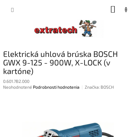
Prejsť
NÁKUP
na
obsah
KOŠÍK
Elektrická uhlová brúska BOSCH
GWX 9-125 - 900W, X-LOCK (v
kartóne)
0.601.7B2.000
Priemerné
Neohodnotené
Podrobnosti hodnotenia
Značka:
BOSCH
hodnotenie
produktu
je
0,0
z
5
hviezdičiek.