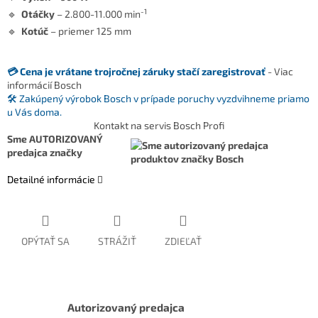
-1
🔹
Otáčky
– 2.800-11.000 min
🔹
Kotúč
– priemer 125 mm
💳 Cena je vrátane trojročnej záruky stačí zaregistrovať
- Viac
informácií Bosch
🛠️ Zakúpený výrobok Bosch v prípade poruchy vyzdvihneme priamo
u Vás doma.
Kontakt na servis Bosch Profi
Sme AUTORIZOVANÝ
predajca značky
Detailné informácie
OPÝTAŤ SA
STRÁŽIŤ
ZDIEĽAŤ
Autorizovaný predajca