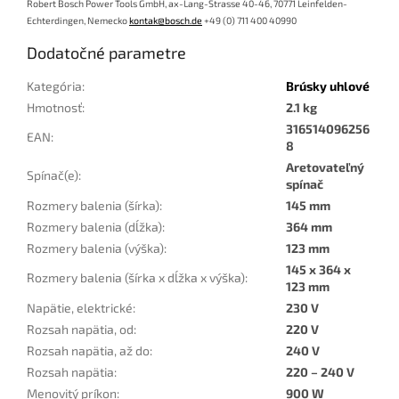
Robert Bosch Power Tools GmbH,
ax-Lang-Strasse 40-46,
70771 Leinfelden-
Echterdingen,
Nemecko
kontak@bosch.de
+49 (0) 711 400 40990
Dodatočné parametre
Kategória
:
Brúsky uhlové
Hmotnosť
:
2.1 kg
316514096256
EAN
:
8
Aretovateľný
Spínač(e)
:
spínač
Rozmery balenia (šírka)
:
145 mm
Rozmery balenia (dĺžka)
:
364 mm
Rozmery balenia (výška)
:
123 mm
145 x 364 x
Rozmery balenia (šírka x dĺžka x výška)
:
123 mm
Napätie, elektrické
:
230 V
Rozsah napätia, od
:
220 V
Rozsah napätia, až do
:
240 V
Rozsah napätia
:
220 – 240 V
Menovitý príkon
:
900 W