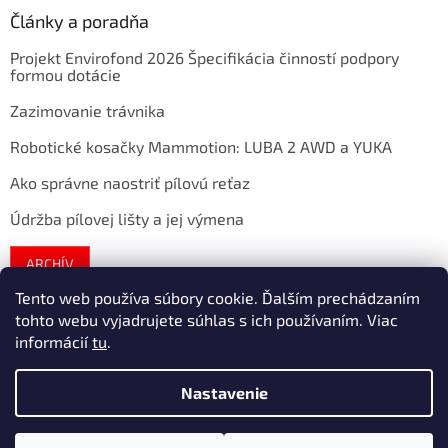
Články a poradňa
Projekt Envirofond 2026 Špecifikácia činností podpory
formou dotácie
Zazimovanie trávnika
Robotické kosačky Mammotion: LUBA 2 AWD a YUKA
Ako správne naostriť pílovú reťaz
Údržba pílovej lišty a jej výmena
ARCHÍV
Tento web používa súbory cookie. Ďalším prechádzaním
tohto webu vyjadrujete súhlas s ich používaním. Viac
Vytvoril Shoptet
informácií
tu
.
Nastavenie
Copyright 2026
extratech
. Všetky práva vyhradené.
Upraviť
nastavenie cookies