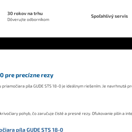
30 rokov na trhu
Spoľahlivý servis
Dôverujte odborníkom
0 pre precízne rezy
ku priamočiara píla GUDE STS 18-0 je ideálnym riešením. Je navrhnutá pr
rivočiary pohyb, čo zaručuje čisté a presné rezy. Ofukovanie pilín a in
očiara píla GUDE STS 18-0