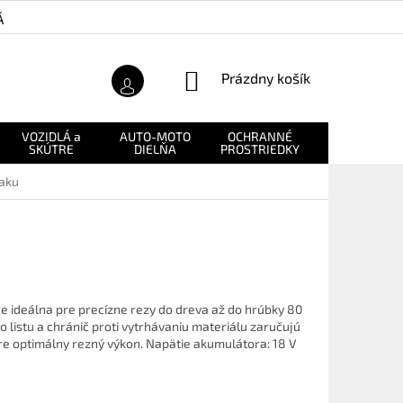
Á ZÁRUKA
O NÁS
NÁKUPNÝ
Prázdny košík
KOŠÍK
VOZIDLÁ a
AUTO-MOTO
OCHRANNÉ
NÁHRADNÉ
SKÚTRE
DIELŇA
PROSTRIEDKY
DIELY
 aku
je ideálna pre precízne rezy do dreva až do hrúbky 80
 listu a chránič proti vytrhávaniu materiálu zaručujú
pre optimálny rezný výkon. Napätie akumulátora: 18 V