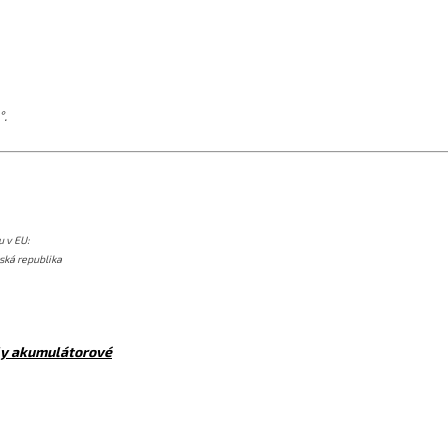
°.
 v EU:
nská republika
ly akumulátorové