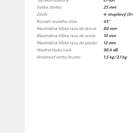
Výška zdvihu
:
25 mm
Zdvih
:
4-stupňový (0+
Rozsah rezného uhla
:
45°
Maximálna hĺbka rezu do dreva
:
80 mm
Maximálna hĺbka rezu do ocele
:
10 mm
Maximálna hĺbka rezu do plastu
:
12 mm
Hladina hluku LwA
:
90,4 dB
Hmotnosť netto/brutto
:
1,5 kg/2,1 kg
Kód:
0.601.5B3.024
BOSCH GST 185-LI Aku priamočiara
Aku pr