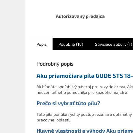
Autorizovaný predajca
Popis
Podobné (16)
Súvisiace súbory (1)
Podrobný popis
Aku priamočiara píla GUDE STS 18-
Ak hľadáte spoľahlivý nástroj pre rezy do dreva, A
neoceniteľného pomocníka pre každého majstra.
Prečo si vybrať túto pílu?
Táto píla ponúka rýchly postup rezania a optimálny k
pracovnej oblasti.
Hlavné vlastnosti a výhody Aku priam