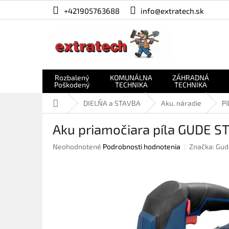
Prejsť
+421905763688
info@extratech.sk
na
obsah
Rozbalený
KOMUNÁLNA
ZÁHRADNÁ
Poškodený
TECHNIKA
TECHNIKA
Domov
DIELŇA a STAVBA
Aku. náradie
Pí
Aku priamočiara píla GUDE ST
Priemerné
Neohodnotené
Podrobnosti hodnotenia
Značka:
Gud
hodnotenie
produktu
je
0,0
z
5
hviezdičiek.