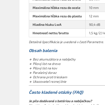
Maximálna hĺbka rezu do ocele
10 mm
Maximálna hĺbka rezu do plastu
12 mm
Hladina hluku LwA
90,4 dB
Hmotnosť netto/brutto
1,5 kg/2,1 
Detailná špecifikácia je uvedená v časti Parametre.
Obsah balenia
🔹 Bez akumulátora a nabíjačky
🔹 Pílový list na drevo
🔹 Pílový list na kov
🔹 Paralelný doraz
🔹 Ochrana proti trieskam
🔹 Ukazovateľ reznej línie
Často kladené otázky (FAQ)
Je píla dodávaná s batériou a nabíjačkou?