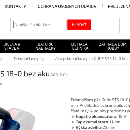
KONTAKTY
OCHRANA OSOBNÝCH ÚDAJOV
PREDĹŽEN
HĽADAŤ
DIELŇA a
BATÉRIE
ČISTIACA
ZÁHRADA DOM
STAVBA
NABÍJAČKY
TECHNIKA
HOBBY
ly
Priamočiare píly
Aku priamočiara píla GUDE STS 18-0 bez
S 18-0 bez aku
58512 GU
e
Priamočiara píla Güde STS 18-0 
mm. Priehľadná ochrana pílového
čisté rezy. 4 polohy predkmitu 
🔹
Napätie akumulátora:
18 V
🔹
Typ akumulátora:
Li-Ion
🔹
Výška zdvihu:
25 mm