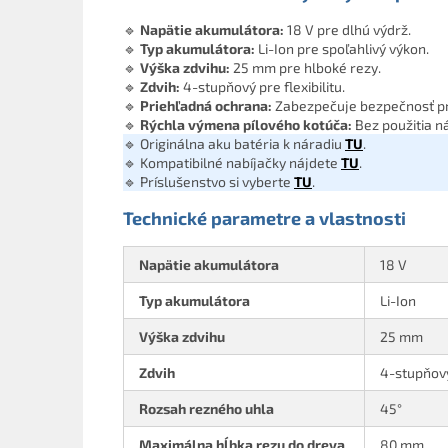
🔹
Napätie akumulátora:
18 V pre dlhú výdrž.
🔹
Typ akumulátora:
Li-Ion pre spoľahlivý výkon.
🔹
Výška zdvihu:
25 mm pre hlboké rezy.
🔹
Zdvih:
4-stupňový pre flexibilitu.
🔹
Priehľadná ochrana:
Zabezpečuje bezpečnosť pri
🔹
Rýchla výmena pílového kotúča:
Bez použitia n
🔹 Originálna aku batéria k náradiu
TU
.
🔹 Kompatibilné nabíjačky nájdete
TU
.
🔹 Príslušenstvo si vyberte
TU
.
Technické parametre a vlastnosti
Napätie akumulátora
18 V
Typ akumulátora
Li-Ion
Výška zdvihu
25 mm
Zdvih
4-stupňov
Rozsah rezného uhla
45°
Maximálna hĺbka rezu do dreva
80 mm