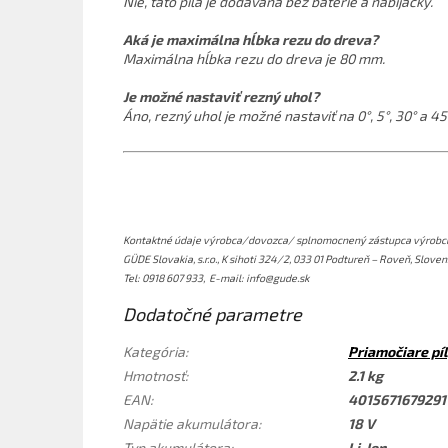
Nie, táto píla je dodávaná bez batérie a nabíjačky.
Aká je maximálna hĺbka rezu do dreva?
Maximálna hĺbka rezu do dreva je 80 mm.
Je možné nastaviť rezný uhol?
Áno, rezný uhol je možné nastaviť na 0°, 5°, 30° a 45
Kontaktné údaje výrobca/dovozca/ splnomocnený zástupca výrobcu
GÜDE Slovakia, s.r.o., K sihoti 324/2, 033 01 Podtureň – Roveň, Slove
Tel: 0918 607 933,
E-mail: info@gude.sk
Dodatočné parametre
Kategória
:
Priamočiare pí
Hmotnosť
:
2.1 kg
EAN
:
4015671679291
Napätie akumulátora
:
18 V
Typ akumulátora
:
Li-Ion