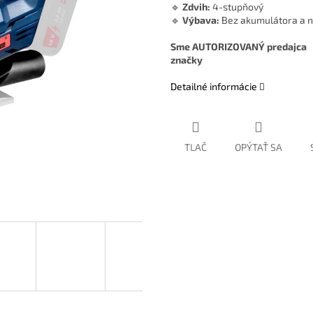
🔹
Zdvih:
4-stupňový
🔹
Výbava:
Bez akumulátora a n
Sme AUTORIZOVANÝ predajca
značky
Detailné informácie
TLAČ
OPÝTAŤ SA