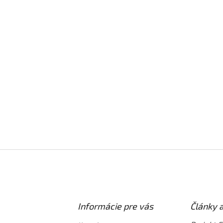
w 18V-70 bez aku
DJV184RTJ 2x5,0 Ah
DETAIL
D
torová priamočiara píla
Výkonná a kompaktná aku priamo
 18V-70 je ideálna pre
píla pre presné rezanie rôznych
čníkov a rezanie tenších
materiálov. Ideálna na vyrezávan
lov. Jednoduché ovládanie a...
malých otvorov a výklenkov.🔹 Poč
Informácie pre vás
Články 