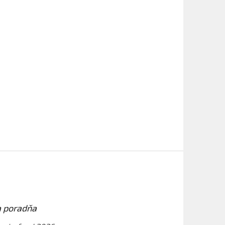
ProCraft ST24 bez aku
ETAIL
DETAIL
čiara
Objavte všestrannosť akumulátorovej
priamočiarej píly ProCraft ST24, ktorá
ie
spája pokročilú technológiu s vynikajúcou
et...
presnosťou rezu.🔹 O...
a poradňa